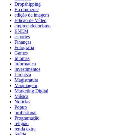
Dropshipping
E-commerce
edição de imagem
Edição de Vídeo
empreendedorismo
ENEM
esportes
Finanças
Fotografia
Games
Idiomas
informatica
investimentos
Limpeza
Magistratura
Maquiagem
Marketing Digital
Música
Notícias
Popup
profissional
Programação
religião
renda extra
Saúde