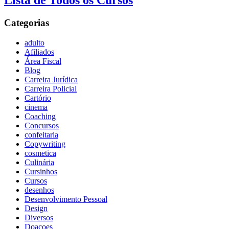
Lista de Todos os Cursos
Categorias
adulto
Afiliados
Área Fiscal
Blog
Carreira Jurídica
Carreira Policial
Cartório
cinema
Coaching
Concursos
confeitaria
Copywriting
cosmetica
Culinária
Cursinhos
Cursos
desenhos
Desenvolvimento Pessoal
Design
Diversos
Doaçoes