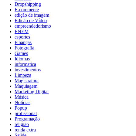
Dropshipping
E-commerce
edição de imagem
Edição de Vídeo
empreendedorismo
ENEM
esportes
Finanças
Fotografia
Games
Idiomas
informatica
investimentos
Limpeza
Magistratura
Maquiagem
Marketing Digital
Música
Notícias
Popup
profissional
Programação
religião
renda extra
Saúde