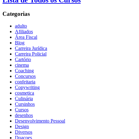
Lista de Todos os Cursos
Categorias
adulto
Afiliados
Área Fiscal
Blog
Carreira Jurídica
Carreira Policial
Cartório
cinema
Coaching
Concursos
confeitaria
Copywriting
cosmetica
Culinária
Cursinhos
Cursos
desenhos
Desenvolvimento Pessoal
Design
Diversos
Doaçoes