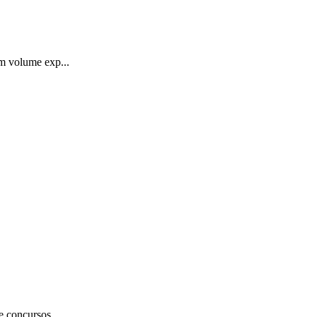
um volume exp...
e concursos...