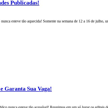
ades Publicadas!
co nunca esteve tão aquecida! Somente na semana de 12 a 16 de julho, 
s e Garanta Sua Vaga!
blico nunca esteve tão acessível! Reunimos em um só lugar os editais d