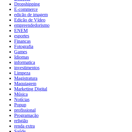
Dropshipping
E-commerce
edição de imagem
Edição de Vídeo
empreendedorismo
ENEM
esportes
Finanças
Fotografia
Games
Idiomas
informatica
investimentos
Limpeza
Magistratura
Maquiagem
Marketing Digital
Música
Notícias
Popup
profissional
Programação
religião
renda extra
Saúde