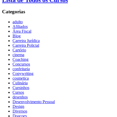
Lista de Todos os Cursos
Categorias
adulto
Afiliados
Área Fiscal
Blog
Carreira Jurídica
Carreira Policial
Cartório
cinema
Coaching
Concursos
confeitaria
Copywriting
cosmetica
Culinária
Cursinhos
Cursos
desenhos
Desenvolvimento Pessoal
Design
Diversos
Doaçoes