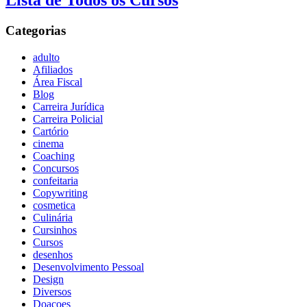
Lista de Todos os Cursos
Categorias
adulto
Afiliados
Área Fiscal
Blog
Carreira Jurídica
Carreira Policial
Cartório
cinema
Coaching
Concursos
confeitaria
Copywriting
cosmetica
Culinária
Cursinhos
Cursos
desenhos
Desenvolvimento Pessoal
Design
Diversos
Doaçoes