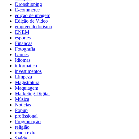
Dropshipping
E-commerce
edição de imagem
Edição de Vídeo
empreendedorismo
ENEM
esportes
Finanças
Fotografia
Games
Idiomas
informatica
investimentos
Limpeza
Magistratura
Maquiagem
Marketing Digital
Música
Notícias
Popup
profissional
Programação
religião
renda extra
Saúde