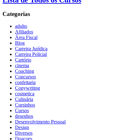
Lista de Todos os Cursos
Categorias
adulto
Afiliados
Área Fiscal
Blog
Carreira Jurídica
Carreira Policial
Cartório
cinema
Coaching
Concursos
confeitaria
Copywriting
cosmetica
Culinária
Cursinhos
Cursos
desenhos
Desenvolvimento Pessoal
Design
Diversos
Doaçoes