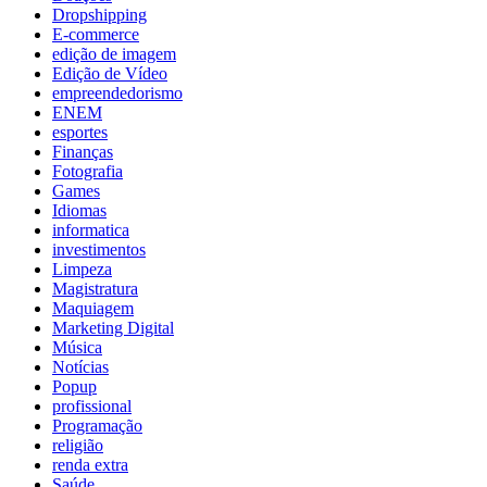
Dropshipping
E-commerce
edição de imagem
Edição de Vídeo
empreendedorismo
ENEM
esportes
Finanças
Fotografia
Games
Idiomas
informatica
investimentos
Limpeza
Magistratura
Maquiagem
Marketing Digital
Música
Notícias
Popup
profissional
Programação
religião
renda extra
Saúde