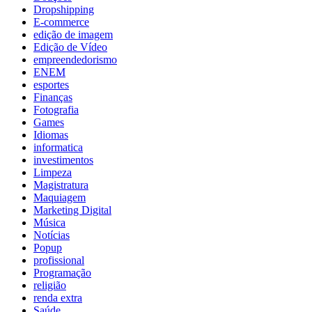
Dropshipping
E-commerce
edição de imagem
Edição de Vídeo
empreendedorismo
ENEM
esportes
Finanças
Fotografia
Games
Idiomas
informatica
investimentos
Limpeza
Magistratura
Maquiagem
Marketing Digital
Música
Notícias
Popup
profissional
Programação
religião
renda extra
Saúde