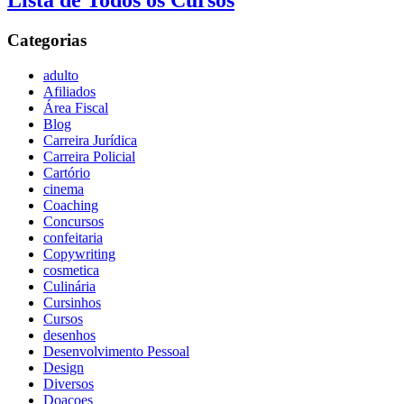
Lista de Todos os Cursos
Categorias
adulto
Afiliados
Área Fiscal
Blog
Carreira Jurídica
Carreira Policial
Cartório
cinema
Coaching
Concursos
confeitaria
Copywriting
cosmetica
Culinária
Cursinhos
Cursos
desenhos
Desenvolvimento Pessoal
Design
Diversos
Doaçoes