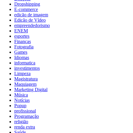
Dropshipping
E-commerce
edição de imagem
Edição de Vídeo
empreendedorismo
ENEM
esportes
Finanças
Fotografia
Games
Idiomas
informatica
investimentos
Limpeza
Magistratura
Maquiagem
Marketing Digital
Música
Notícias
Popup
profissional
Programação
religião
renda extra
Saúde