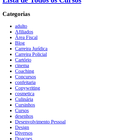
Lista de Todos os Cursos
Categorias
adulto
Afiliados
Área Fiscal
Blog
Carreira Jurídica
Carreira Policial
Cartório
cinema
Coaching
Concursos
confeitaria
Copywriting
cosmetica
Culinária
Cursinhos
Cursos
desenhos
Desenvolvimento Pessoal
Design
Diversos
Doaçoes