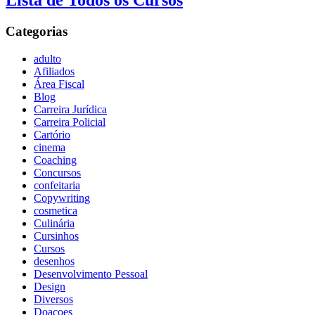
Lista de Todos os Cursos
Categorias
adulto
Afiliados
Área Fiscal
Blog
Carreira Jurídica
Carreira Policial
Cartório
cinema
Coaching
Concursos
confeitaria
Copywriting
cosmetica
Culinária
Cursinhos
Cursos
desenhos
Desenvolvimento Pessoal
Design
Diversos
Doaçoes