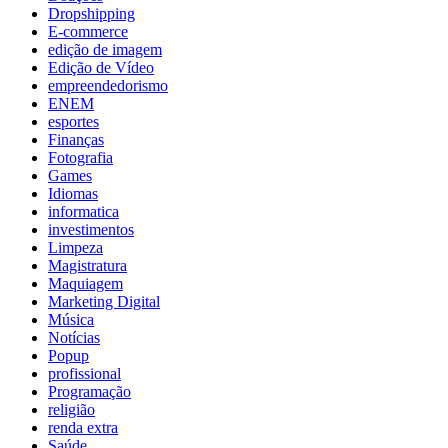
Dropshipping
E-commerce
edição de imagem
Edição de Vídeo
empreendedorismo
ENEM
esportes
Finanças
Fotografia
Games
Idiomas
informatica
investimentos
Limpeza
Magistratura
Maquiagem
Marketing Digital
Música
Notícias
Popup
profissional
Programação
religião
renda extra
Saúde