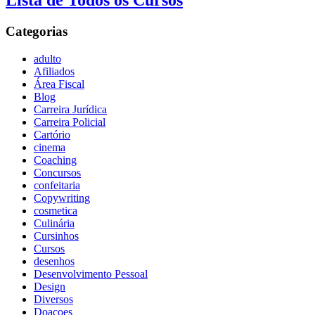
Lista de Todos os Cursos
Categorias
adulto
Afiliados
Área Fiscal
Blog
Carreira Jurídica
Carreira Policial
Cartório
cinema
Coaching
Concursos
confeitaria
Copywriting
cosmetica
Culinária
Cursinhos
Cursos
desenhos
Desenvolvimento Pessoal
Design
Diversos
Doaçoes