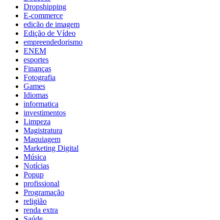
Dropshipping
E-commerce
edição de imagem
Edição de Vídeo
empreendedorismo
ENEM
esportes
Finanças
Fotografia
Games
Idiomas
informatica
investimentos
Limpeza
Magistratura
Maquiagem
Marketing Digital
Música
Notícias
Popup
profissional
Programação
religião
renda extra
Saúde