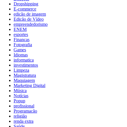
Dropshipping
E-commerce
edição de imagem
Edição de Vídeo
empreendedorismo
ENEM
esportes
Finanças
Fotografia
Games
Idiomas
informatica
investimentos
Limpeza
Magistratura
Maquiagem
Marketing Digital
Música
Notícias
Popup
profissional
Programação
religião
renda extra
Saúde