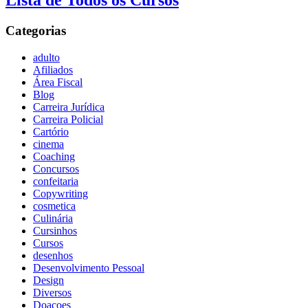
Lista de Todos os Cursos
Categorias
adulto
Afiliados
Área Fiscal
Blog
Carreira Jurídica
Carreira Policial
Cartório
cinema
Coaching
Concursos
confeitaria
Copywriting
cosmetica
Culinária
Cursinhos
Cursos
desenhos
Desenvolvimento Pessoal
Design
Diversos
Doaçoes