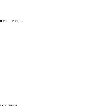
um volume exp...
e concursos...