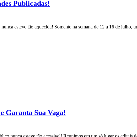
ades Publicadas!
co nunca esteve tão aquecida! Somente na semana de 12 a 16 de julho, 
s e Garanta Sua Vaga!
blico nunca esteve tão acessível! Reunimos em um só lugar os editais d