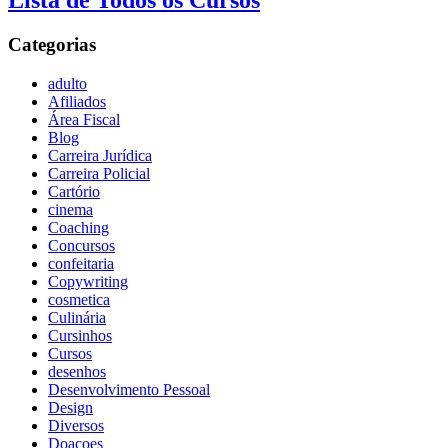
Lista de Todos os Cursos
Categorias
adulto
Afiliados
Área Fiscal
Blog
Carreira Jurídica
Carreira Policial
Cartório
cinema
Coaching
Concursos
confeitaria
Copywriting
cosmetica
Culinária
Cursinhos
Cursos
desenhos
Desenvolvimento Pessoal
Design
Diversos
Doaçoes