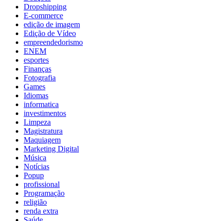
Dropshipping
E-commerce
edição de imagem
Edição de Vídeo
empreendedorismo
ENEM
esportes
Finanças
Fotografia
Games
Idiomas
informatica
investimentos
Limpeza
Magistratura
Maquiagem
Marketing Digital
Música
Notícias
Popup
profissional
Programação
religião
renda extra
Saúde