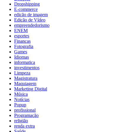
Dropshipping
E-commerce
edição de imagem
Edição de Vídeo
empreendedorismo
ENEM
esportes
Finanças
Fotografia
Games
Idiomas
informatica
investimentos
Limpeza
Magistratura
Maquiagem
Marketing Digital
Música
Notícias
Popup
profissional
Programação
religião
renda extra
Saúde