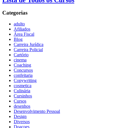
Lista de Todos os Cursos
Categorias
adulto
Afiliados
Área Fiscal
Blog
Carreira Jurídica
Carreira Policial
Cartório
cinema
Coaching
Concursos
confeitaria
Copywriting
cosmetica
Culinária
Cursinhos
Cursos
desenhos
Desenvolvimento Pessoal
Design
Diversos
Doaçoes