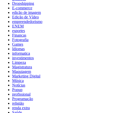
Dropshipping
E-commerce
edição de imagem
Edição de Vídeo
empreendedorismo
ENEM
esportes
Finanças
Fotografia
Games
Idiomas
informatica
investimentos
Limpeza
Magistratura
Maquiagem
Marketing Digital
Música
Notícias
Popup
profissional
Programação
religião
renda extra
Saúde