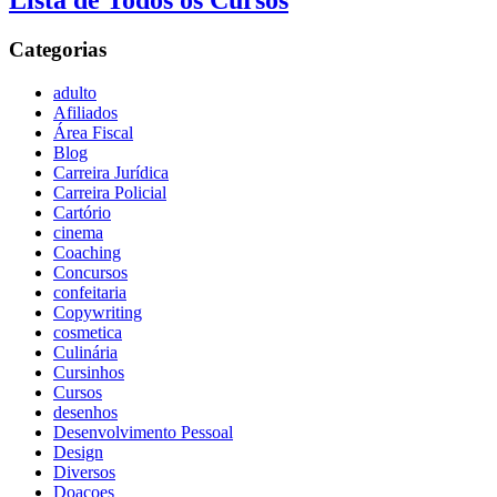
Lista de Todos os Cursos
Categorias
adulto
Afiliados
Área Fiscal
Blog
Carreira Jurídica
Carreira Policial
Cartório
cinema
Coaching
Concursos
confeitaria
Copywriting
cosmetica
Culinária
Cursinhos
Cursos
desenhos
Desenvolvimento Pessoal
Design
Diversos
Doaçoes