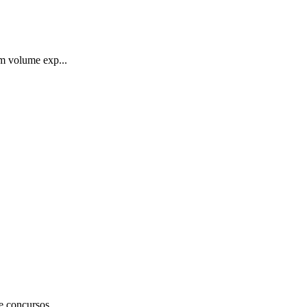
um volume exp...
e concursos...