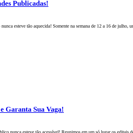
ades Publicadas!
co nunca esteve tão aquecida! Somente na semana de 12 a 16 de julho, 
s e Garanta Sua Vaga!
blico nunca esteve tão acessível! Reunimos em um só lugar os editais d