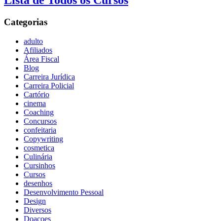
Lista de Todos os Cursos
Categorias
adulto
Afiliados
Área Fiscal
Blog
Carreira Jurídica
Carreira Policial
Cartório
cinema
Coaching
Concursos
confeitaria
Copywriting
cosmetica
Culinária
Cursinhos
Cursos
desenhos
Desenvolvimento Pessoal
Design
Diversos
Doaçoes