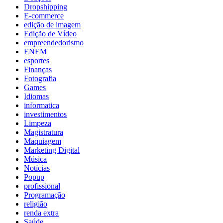
Dropshipping
E-commerce
edição de imagem
Edição de Vídeo
empreendedorismo
ENEM
esportes
Finanças
Fotografia
Games
Idiomas
informatica
investimentos
Limpeza
Magistratura
Maquiagem
Marketing Digital
Música
Notícias
Popup
profissional
Programação
religião
renda extra
Saúde