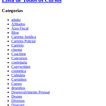
Lista de Todos os Cursos
Categorias
adulto
Afiliados
Área Fiscal
Blog
Carreira Jurídica
Carreira Policial
Cartório
cinema
Coaching
Concursos
confeitaria
Copywriting
cosmetica
Culinária
Cursinhos
Cursos
desenhos
Desenvolvimento Pessoal
Design
Diversos
Doaçoes