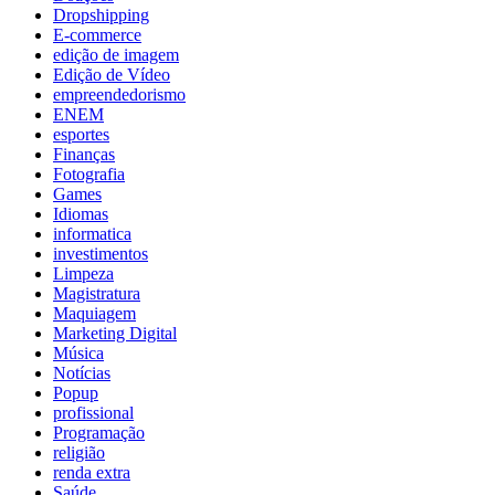
Dropshipping
E-commerce
edição de imagem
Edição de Vídeo
empreendedorismo
ENEM
esportes
Finanças
Fotografia
Games
Idiomas
informatica
investimentos
Limpeza
Magistratura
Maquiagem
Marketing Digital
Música
Notícias
Popup
profissional
Programação
religião
renda extra
Saúde