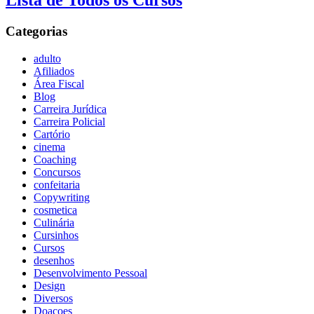
Lista de Todos os Cursos
Categorias
adulto
Afiliados
Área Fiscal
Blog
Carreira Jurídica
Carreira Policial
Cartório
cinema
Coaching
Concursos
confeitaria
Copywriting
cosmetica
Culinária
Cursinhos
Cursos
desenhos
Desenvolvimento Pessoal
Design
Diversos
Doaçoes