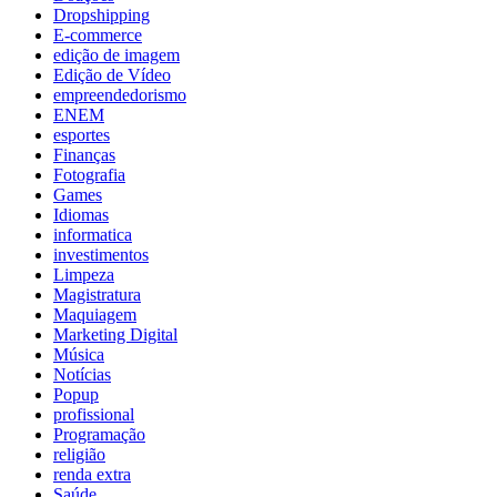
Dropshipping
E-commerce
edição de imagem
Edição de Vídeo
empreendedorismo
ENEM
esportes
Finanças
Fotografia
Games
Idiomas
informatica
investimentos
Limpeza
Magistratura
Maquiagem
Marketing Digital
Música
Notícias
Popup
profissional
Programação
religião
renda extra
Saúde