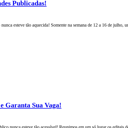
ades Publicadas!
co nunca esteve tão aquecida! Somente na semana de 12 a 16 de julho, 
s e Garanta Sua Vaga!
blico nunca esteve tão acessível! Reunimos em um só lugar os editais d