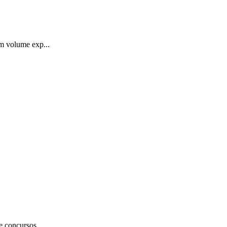
um volume exp...
e concursos...