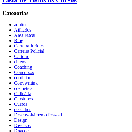
Lista de Todos os Cursos
Categorias
adulto
Afiliados
Área Fiscal
Blog
Carreira Jurídica
Carreira Policial
Cartório
cinema
Coaching
Concursos
confeitaria
Copywriting
cosmetica
Culinária
Cursinhos
Cursos
desenhos
Desenvolvimento Pessoal
Design
Diversos
Doaçoes