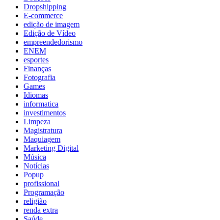
Dropshipping
E-commerce
edição de imagem
Edição de Vídeo
empreendedorismo
ENEM
esportes
Finanças
Fotografia
Games
Idiomas
informatica
investimentos
Limpeza
Magistratura
Maquiagem
Marketing Digital
Música
Notícias
Popup
profissional
Programação
religião
renda extra
Saúde