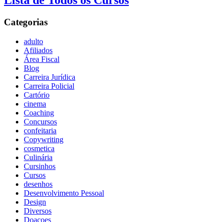
Lista de Todos os Cursos
Categorias
adulto
Afiliados
Área Fiscal
Blog
Carreira Jurídica
Carreira Policial
Cartório
cinema
Coaching
Concursos
confeitaria
Copywriting
cosmetica
Culinária
Cursinhos
Cursos
desenhos
Desenvolvimento Pessoal
Design
Diversos
Doaçoes