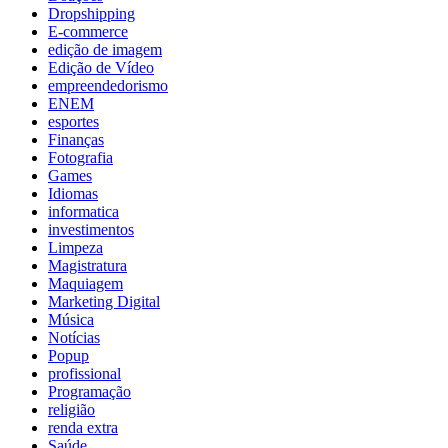
Dropshipping
E-commerce
edição de imagem
Edição de Vídeo
empreendedorismo
ENEM
esportes
Finanças
Fotografia
Games
Idiomas
informatica
investimentos
Limpeza
Magistratura
Maquiagem
Marketing Digital
Música
Notícias
Popup
profissional
Programação
religião
renda extra
Saúde