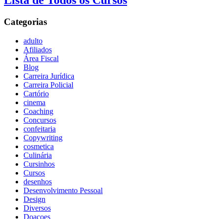
Lista de Todos os Cursos
Categorias
adulto
Afiliados
Área Fiscal
Blog
Carreira Jurídica
Carreira Policial
Cartório
cinema
Coaching
Concursos
confeitaria
Copywriting
cosmetica
Culinária
Cursinhos
Cursos
desenhos
Desenvolvimento Pessoal
Design
Diversos
Doaçoes