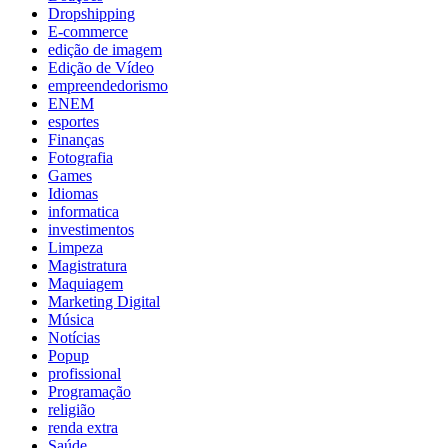
Dropshipping
E-commerce
edição de imagem
Edição de Vídeo
empreendedorismo
ENEM
esportes
Finanças
Fotografia
Games
Idiomas
informatica
investimentos
Limpeza
Magistratura
Maquiagem
Marketing Digital
Música
Notícias
Popup
profissional
Programação
religião
renda extra
Saúde